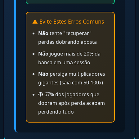
⚠️ Evite Estes Erros Comuns
Não
tente "recuperar"
perdas dobrando aposta
Não
jogue mais de 20% da
banca em uma sessão
Não
persiga multiplicadores
gigantes (saia com 50-100x)
🔴 67% dos jogadores que
dobram após perda acabam
perdendo tudo