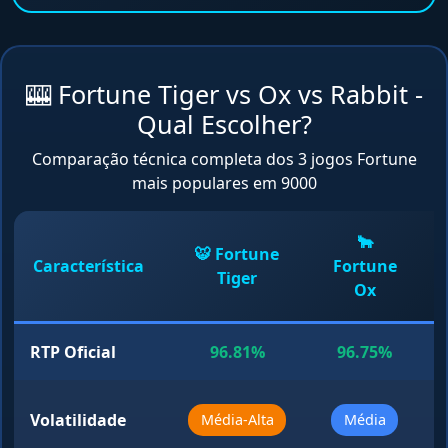
🎰 Fortune Tiger vs Ox vs Rabbit -
Qual Escolher?
Comparação técnica completa dos 3 jogos Fortune
mais populares em 9000
🐂
🐯 Fortune
Característica
Fortune
Tiger
Ox
RTP Oficial
96.81%
96.75%
Volatilidade
Média-Alta
Média