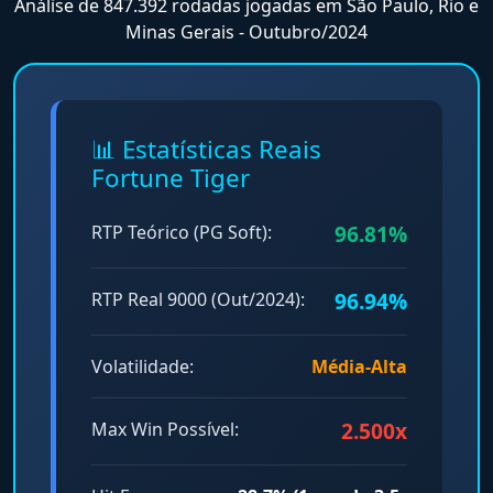
Análise de 847.392 rodadas jogadas em São Paulo, Rio e
Minas Gerais - Outubro/2024
📊 Estatísticas Reais
Fortune Tiger
96.81%
RTP Teórico (PG Soft):
96.94%
RTP Real 9000 (Out/2024):
Volatilidade:
Média-Alta
2.500x
Max Win Possível: