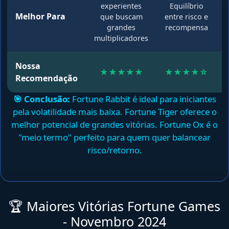
experientes
Equilíbrio
Melhor Para
que buscam
entre risco e
grandes
recompensa
multiplicadores
Nossa
★★★★★
★★★★☆
Recomendação
🎯 Conclusão:
Fortune Rabbit é ideal para iniciantes
pela volatilidade mais baixa. Fortune Tiger oferece o
melhor potencial de grandes vitórias. Fortune Ox é o
"meio termo" perfeito para quem quer balancear
risco/retorno.
🏆 Maiores Vitórias Fortune Games
- Novembro 2024