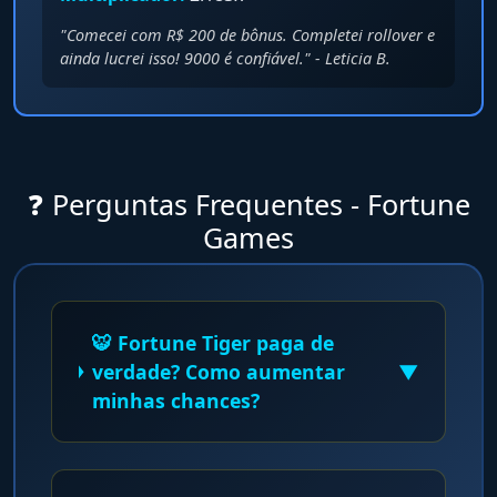
"Comecei com R$ 200 de bônus. Completei rollover e
ainda lucrei isso! 9000 é confiável." - Leticia B.
❓ Perguntas Frequentes - Fortune
Games
🐯 Fortune Tiger paga de
verdade? Como aumentar
▼
minhas chances?